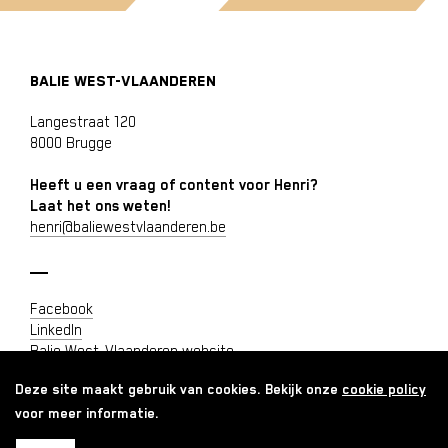
BALIE WEST-VLAANDEREN
Langestraat 120
8000 Brugge
Heeft u een vraag of content voor Henri?
Laat het ons weten!
henri@baliewestvlaanderen.be
Facebook
LinkedIn
Balie West-Vlaanderen website
Privacyverklaring
Deze site maakt gebruik van cookies. Bekijk onze
cookie policy
Cookie policy
Vacature of opleiding publiceren
voor meer informatie.