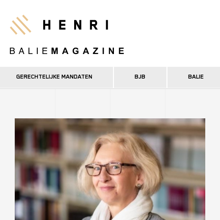
Overslaan
en
Henri
naar
de
inhoud
gaan
GERECHTELIJKE MANDATEN
BJB
BALIE