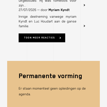
uitgebouwd. Hij was tomeloos voor
Soete
zijn...
overleden
27/07/2026
— door
Myriam Kyndt
op
Innige deelneming vanwege myriam
Mr.
Kyndt en Luc Houdart aan de ganse
Gerard
familie.
Soete
overleden
TOON MEER REACTIES
Permanente vorming
Er staan momenteel geen opleidingen op de
agenda.