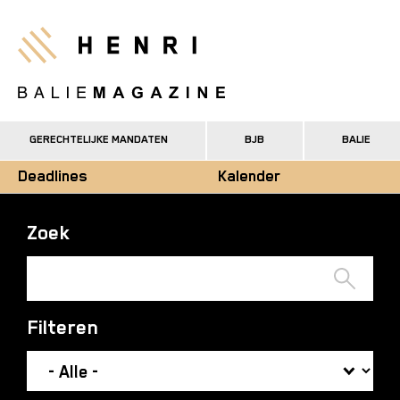
Overslaan
en
Henri
naar
de
inhoud
gaan
GERECHTELIJKE MANDATEN
BJB
BALIE
Deadlines
Kalender
Zoek
Filteren