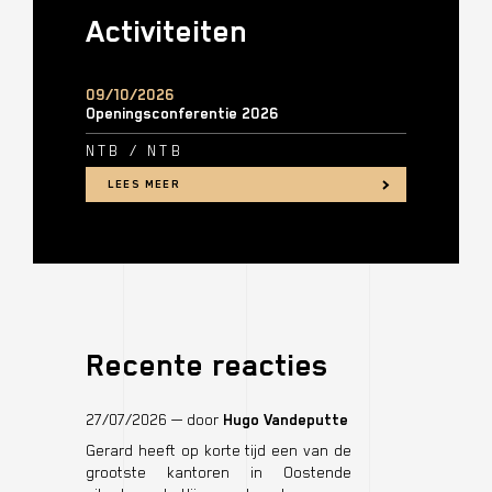
Activiteiten
09/10/2026
Openingsconferentie 2026
NTB
/
NTB
LEES MEER
Recente reacties
27/07/2026
— door
Hugo Vandeputte
op
Gerard heeft op korte tijd een van de
Mr.
grootste kantoren in Oostende
Gerard