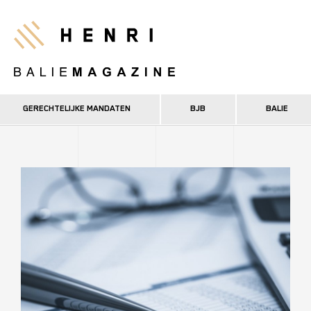
Overslaan
en
Henri
naar
de
inhoud
gaan
GERECHTELIJKE MANDATEN
BJB
BALIE