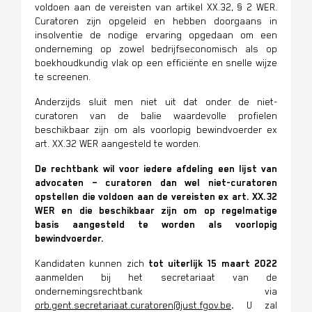
voldoen aan de vereisten van artikel XX.32, § 2 WER.
Curatoren zijn opgeleid en hebben doorgaans in
insolventie de nodige ervaring opgedaan om een
onderneming op zowel bedrijfseconomisch als op
boekhoudkundig vlak op een efficiënte en snelle wijze
te screenen.
Anderzijds sluit men niet uit dat onder de niet-
curatoren van de balie waardevolle profielen
beschikbaar zijn om als voorlopig bewindvoerder ex
art. XX.32 WER aangesteld te worden.
De rechtbank wil voor iedere afdeling een lijst van
advocaten – curatoren dan wel niet-curatoren
opstellen die voldoen aan de vereisten ex art. XX.32
WER en die beschikbaar zijn om op regelmatige
basis aangesteld te worden als voorlopig
bewindvoerder.
Kandidaten kunnen zich
tot uiterlijk 15 maart 2022
aanmelden bij het secretariaat van de
ondernemingsrechtbank via
orb.gent.secretariaat.curatoren@just.fgov.be
.
U zal