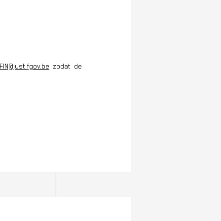
FIN@just.fgov.be
zodat de