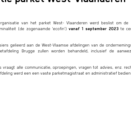
organisatie van het parket West- Vlaanderen werd beslist om de 
iminaliteit (de zogenaamde 'ecofin')
vanaf 1 september 2023
te ce
ssiers gelieerd aan de West-Vlaamse afdelingen van de onderneming
etafdeling Brugge zullen worden behandeld, inclusief de aanwezi
 vraagt alle communicatie, oproepingen, vragen tot advies, enz. rec
fdeling werd een een vaste parketmagistraat en administratief bedie