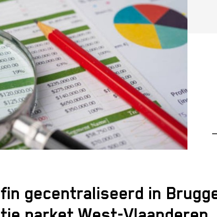
—
fin gecentraliseerd in Brugg
tie parket West-Vlaanderen