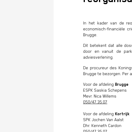
In het kader van de re
economisch-financiële cr
Brugge.
Dit betekent dat alle do
door en vanuit de park
adviesverlening.
De procureur des Konings
Brugge te bezorgen. Per a
Voor de afdeling
Brugge
ESPK Saskia Schepens
Mevr. Nica Willems
050/47.35.07
Voor de afdeling
Kortrijk
SPK Jochen Van Aalst
Dhr. Kenneth Cardon
050/47.35.07