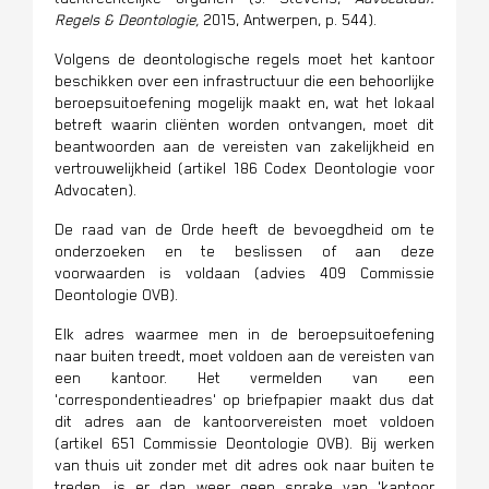
Regels & Deontologie,
2015, Antwerpen, p. 544).
Volgens de deontologische regels moet het kantoor
beschikken over een infrastructuur die een behoorlijke
beroepsuitoefening mogelijk maakt en, wat het lokaal
betreft waarin cliënten worden ontvangen, moet dit
beantwoorden aan de vereisten van zakelijkheid en
vertrouwelijkheid
(a
rtikel 186 Codex Deontologie voor
Advocaten)
.
De raad van de Orde heeft de bevoegdheid om te
onderzoeken en te beslissen of aan deze
voorwaarden is voldaan
(a
dvies 409 Commissie
Deontologie OVB).
Elk adres waarmee men in de beroepsuitoefening
naar buiten treedt, moet voldoen aan de vereisten van
een kantoor. Het vermelden van een
'correspondentieadres' op briefpapier maakt dus dat
dit adres aan de kantoorvereisten moet voldoen
(artikel 651 Commissie Deontologie OVB). Bij werken
van thuis uit zonder met dit adres ook naar buiten te
treden, is er dan weer geen sprake van 'kantoor