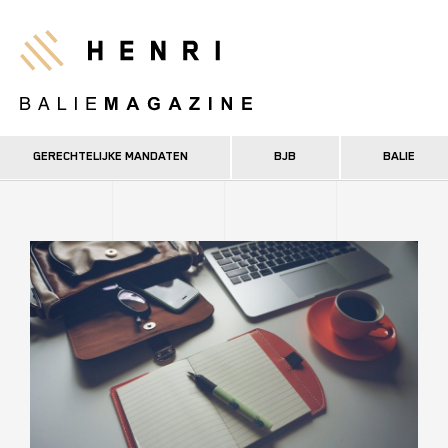
Overslaan
en
Henri
naar
de
inhoud
gaan
GERECHTELIJKE MANDATEN
BJB
BALIE