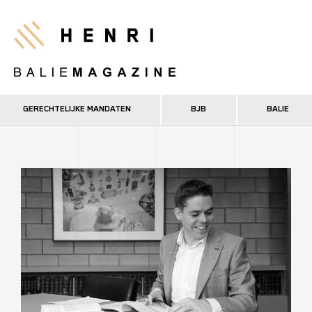
Overslaan
en
Henri
naar
de
inhoud
gaan
GERECHTELIJKE MANDATEN
BJB
BALIE