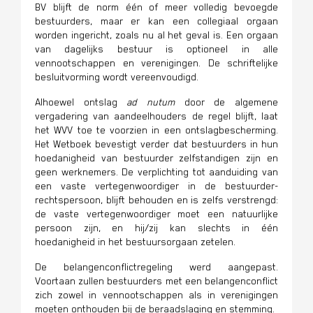
BV blijft de norm één of meer volledig bevoegde
bestuurders, maar er kan een collegiaal orgaan
worden ingericht, zoals nu al het geval is. Een orgaan
van dagelijks bestuur is optioneel in alle
vennootschappen en verenigingen. De schriftelijke
besluitvorming wordt vereenvoudigd.
Alhoewel ontslag
ad nutum
door de algemene
vergadering van aandeelhouders de regel blijft, laat
het WVV toe te voorzien in een ontslagbescherming.
Het Wetboek bevestigt verder dat bestuurders in hun
hoedanigheid van bestuurder zelfstandigen zijn en
geen werknemers. De verplichting tot aanduiding van
een vaste vertegenwoordiger in de bestuurder-
rechtspersoon, blijft behouden en is zelfs verstrengd:
de vaste vertegenwoordiger moet een natuurlijke
persoon zijn, en hij/zij kan slechts in één
hoedanigheid in het bestuursorgaan zetelen.
De belangenconflictregeling werd aangepast.
Voortaan zullen bestuurders met een belangenconflict
zich zowel in vennootschappen als in verenigingen
moeten onthouden bij de beraadslaging en stemming.