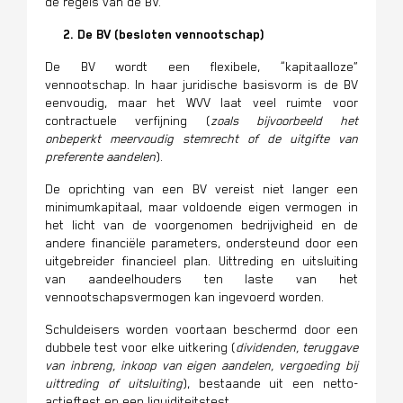
de regels van de BV.
2. De BV (besloten vennootschap)
De BV wordt een flexibele, “kapitaalloze”
vennootschap. In haar juridische basisvorm is de BV
eenvoudig, maar het WVV laat veel ruimte voor
contractuele verfijning (
zoals bijvoorbeeld het
onbeperkt meervoudig stemrecht of de uitgifte van
preferente aandelen
).
De oprichting van een BV vereist niet langer een
minimumkapitaal, maar voldoende eigen vermogen in
het licht van de voorgenomen bedrijvigheid en de
andere financiële parameters, ondersteund door een
uitgebreider financieel plan. Uittreding en uitsluiting
van aandeelhouders ten laste van het
vennootschapsvermogen kan ingevoerd worden.
Schuldeisers worden voortaan beschermd door een
dubbele test voor elke uitkering (
dividenden, teruggave
van inbreng, inkoop van eigen aandelen, vergoeding bij
uittreding of uitsluiting
), bestaande uit een netto-
actieftest en een liquiditeitstest.