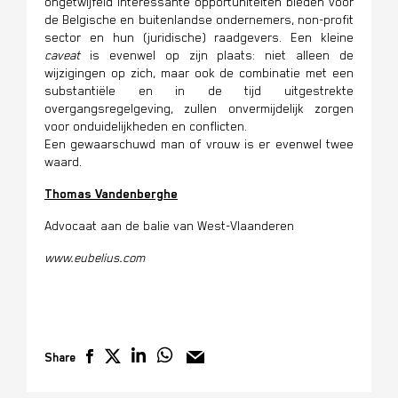
ongetwijfeld interessante opportuniteiten bieden voor
de Belgische en buitenlandse ondernemers, non-profit
sector en hun (juridische) raadgevers. Een kleine
caveat
is evenwel op zijn plaats: niet alleen de
wijzigingen op zich, maar ook de combinatie met een
substantiële en in de tijd uitgestrekte
overgangsregelgeving, zullen onvermijdelijk zorgen
voor onduidelijkheden en conflicten.
Een gewaarschuwd man of vrouw is er evenwel twee
waard.
Thomas Vandenberghe
Advocaat aan de balie van West-Vlaanderen
www.eubelius.com
Share