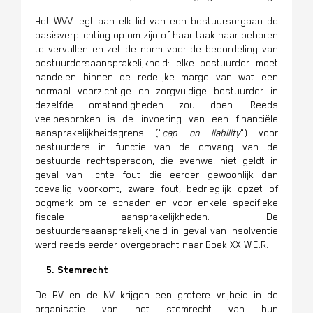
Het WVV legt aan elk lid van een bestuursorgaan de
basisverplichting op om zijn of haar taak naar behoren
te vervullen en zet de norm voor de beoordeling van
bestuurdersaansprakelijkheid: elke bestuurder moet
handelen binnen de redelijke marge van wat een
normaal voorzichtige en zorgvuldige bestuurder in
dezelfde omstandigheden zou doen. Reeds
veelbesproken is de invoering van een financiële
aansprakelijkheidsgrens ("
cap on liability
") voor
bestuurders in functie van de omvang van de
bestuurde rechtspersoon, die evenwel niet geldt in
geval van lichte fout die eerder gewoonlijk dan
toevallig voorkomt, zware fout, bedrieglijk opzet of
oogmerk om te schaden en voor enkele specifieke
fiscale aansprakelijkheden. De
bestuurdersaansprakelijkheid in geval van insolventie
werd reeds eerder overgebracht naar Boek XX W.E.R.
5. Stemrecht
De BV en de NV krijgen een grotere vrijheid in de
organisatie van het stemrecht van hun