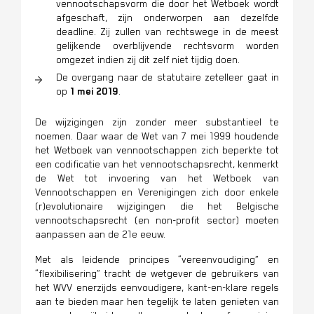
vennootschapsvorm die door het Wetboek wordt
afgeschaft, zijn onderworpen aan dezelfde
deadline. Zij zullen van rechtswege in de meest
gelijkende overblijvende rechtsvorm worden
omgezet indien zij dit zelf niet tijdig doen.
De overgang naar de statutaire zetelleer gaat in
op
1 mei 2019
.
De wijzigingen zijn zonder meer substantieel te
noemen. Daar waar de Wet van 7 mei 1999 houdende
het Wetboek van vennootschappen zich beperkte tot
een codificatie van het vennootschapsrecht, kenmerkt
de Wet tot invoering van het Wetboek van
Vennootschappen en Verenigingen zich door enkele
(r)evolutionaire wijzigingen die het Belgische
vennootschapsrecht (en non-profit sector) moeten
aanpassen aan de 21e eeuw.
Met als leidende principes “vereenvoudiging” en
“flexibilisering” tracht de wetgever de gebruikers van
het WVV enerzijds eenvoudigere, kant-en-klare regels
aan te bieden maar hen tegelijk te laten genieten van