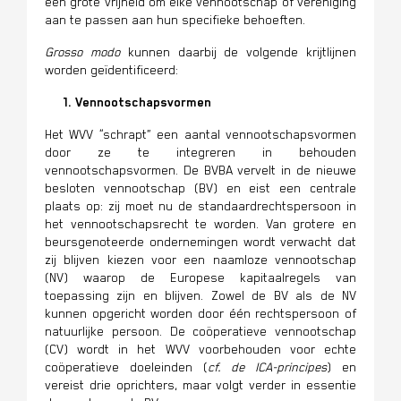
een grote vrijheid om elke vennootschap of vereniging
aan te passen aan hun specifieke behoeften.
Grosso modo
kunnen daarbij de volgende krijtlijnen
worden geïdentificeerd:
1. Vennootschapsvormen
Het WVV “schrapt” een aantal vennootschapsvormen
door ze te integreren in behouden
vennootschapsvormen. De BVBA vervelt in de nieuwe
besloten vennootschap (BV) en eist een centrale
plaats op: zij moet nu de standaardrechtspersoon in
het vennootschapsrecht te worden. Van grotere en
beursgenoteerde ondernemingen wordt verwacht dat
zij blijven kiezen voor een naamloze vennootschap
(NV) waarop de Europese kapitaalregels van
toepassing zijn en blijven. Zowel de BV als de NV
kunnen opgericht worden door één rechtspersoon of
natuurlijke persoon. De coöperatieve vennootschap
(CV) wordt in het WVV voorbehouden voor echte
coöperatieve doeleinden (
cf. de ICA-principes
) en
vereist drie oprichters, maar volgt verder in essentie