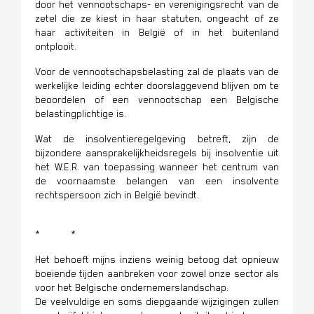
door het vennootschaps- en verenigingsrecht van de
zetel die ze kiest in haar statuten, ongeacht of ze
haar activiteiten in België of in het buitenland
ontplooit.
Voor de vennootschapsbelasting zal de plaats van de
werkelijke leiding echter doorslaggevend blijven om te
beoordelen of een vennootschap een Belgische
belastingplichtige is.
Wat de insolventieregelgeving betreft, zijn de
bijzondere aansprakelijkheidsregels bij insolventie uit
het W.E.R. van toepassing wanneer het centrum van
de voornaamste belangen van een insolvente
rechtspersoon zich in België bevindt.
* *
Het behoeft mijns inziens weinig betoog dat opnieuw
boeiende tijden aanbreken voor zowel onze sector als
voor het Belgische ondernemerslandschap.
De veelvuldige en soms diepgaande wijzigingen zullen