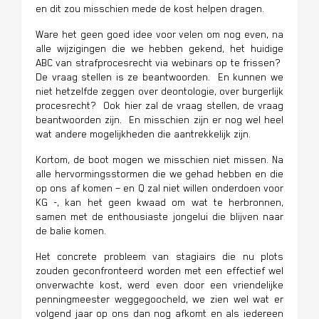
en dit zou misschien mede de kost helpen dragen.
Ware het geen goed idee voor velen om nog even, na
alle wijzigingen die we hebben gekend, het huidige
ABC van strafprocesrecht via webinars op te frissen?
De vraag stellen is ze beantwoorden. En kunnen we
niet hetzelfde zeggen over deontologie, over burgerlijk
procesrecht? Ook hier zal de vraag stellen, de vraag
beantwoorden zijn. En misschien zijn er nog wel heel
wat andere mogelijkheden die aantrekkelijk zijn.
Kortom, de boot mogen we misschien niet missen. Na
alle hervormingsstormen die we gehad hebben en die
op ons af komen – en Q zal niet willen onderdoen voor
KG -, kan het geen kwaad om wat te herbronnen,
samen met de enthousiaste jongelui die blijven naar
de balie komen.
Het concrete probleem van stagiairs die nu plots
zouden geconfronteerd worden met een effectief wel
onverwachte kost, werd even door een vriendelijke
penningmeester weggegoocheld, we zien wel wat er
volgend jaar op ons dan nog afkomt en als iedereen