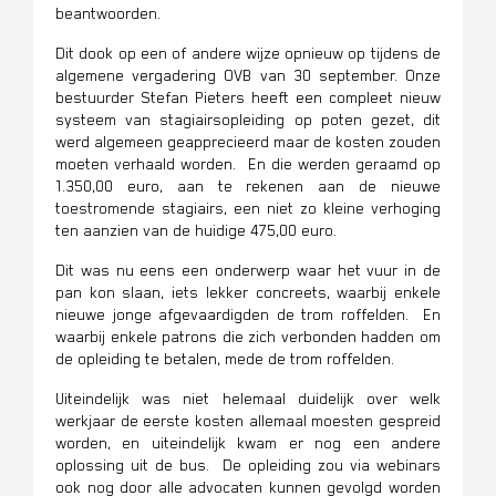
beantwoorden.
Dit dook op een of andere wijze opnieuw op tijdens de
algemene vergadering OVB van 30 september. Onze
bestuurder Stefan Pieters heeft een compleet nieuw
systeem van stagiairsopleiding op poten gezet, dit
werd algemeen geapprecieerd maar de kosten zouden
moeten verhaald worden. En die werden geraamd op
1.350,00 euro, aan te rekenen aan de nieuwe
toestromende stagiairs, een niet zo kleine verhoging
ten aanzien van de huidige 475,00 euro.
Dit was nu eens een onderwerp waar het vuur in de
pan kon slaan, iets lekker concreets, waarbij enkele
nieuwe jonge afgevaardigden de trom roffelden. En
waarbij enkele patrons die zich verbonden hadden om
de opleiding te betalen, mede de trom roffelden.
Uiteindelijk was niet helemaal duidelijk over welk
werkjaar de eerste kosten allemaal moesten gespreid
worden, en uiteindelijk kwam er nog een andere
oplossing uit de bus. De opleiding zou via webinars
ook nog door alle advocaten kunnen gevolgd worden