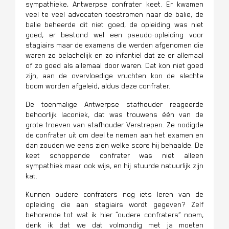
sympathieke, Antwerpse confrater keet. Er kwamen
veel te veel advocaten toestromen naar de balie, de
balie beheerde dit niet goed, de opleiding was niet
goed, er bestond wel een pseudo-opleiding voor
stagiairs maar de examens die werden afgenomen die
waren zo belachelijk en zo infantiel dat ze er allemaal
of zo goed als allemaal door waren. Dat kon niet goed
zijn, aan de overvloedige vruchten kon de slechte
boom worden afgeleid, aldus deze confrater.
De toenmalige Antwerpse stafhouder reageerde
behoorlijk laconiek, dat was trouwens één van de
grote troeven van stafhouder Verstrepen. Ze nodigde
de confrater uit om deel te nemen aan het examen en
dan zouden we eens zien welke score hij behaalde. De
keet schoppende confrater was niet alleen
sympathiek maar ook wijs, en hij stuurde natuurlijk zijn
kat.
Kunnen oudere confraters nog iets leren van de
opleiding die aan stagiairs wordt gegeven? Zelf
behorende tot wat ik hier “oudere confraters” noem,
denk ik dat we dat volmondig met ja moeten