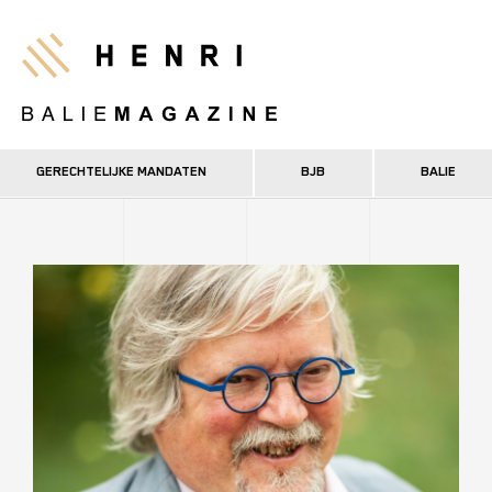
Overslaan
en
Henri
naar
de
inhoud
gaan
GERECHTELIJKE MANDATEN
BJB
BALIE