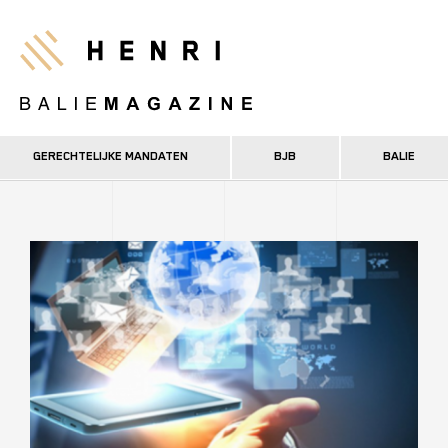
Overslaan
en
Henri
naar
de
inhoud
gaan
GERECHTELIJKE MANDATEN
BJB
BALIE