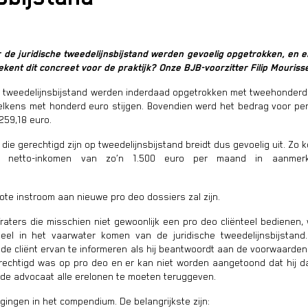
e juridische tweedelijnsbijstand werden gevoelig opgetrokken, en er 
ent dit concreet voor de praktijk? Onze BJB-voorzitter Filip Mourisse 
tweedelijnsbijstand werden inderdaad opgetrokken met tweehonderd 
elkens met honderd euro stijgen. Bovendien werd het bedrag voor per
259,18 euro.
ie gerechtigd zijn op tweedelijnsbijstand breidt dus gevoelig uit. Zo k
n netto-inkomen van zo’n 1.500 euro per maand in aanmerki
rote instroom aan nieuwe pro deo dossiers zal zijn.
raters die misschien niet gewoonlijk een pro deo cliënteel bedienen,
eel in het vaarwater komen van de juridische tweedelijnsbijstan
de cliënt ervan te informeren als hij beantwoordt aan de voorwaarden
gerechtigd was op pro deo en er kan niet worden aangetoond dat hij 
 de advocaat alle erelonen te moeten teruggeven.
igingen in het compendium. De belangrijkste zijn: