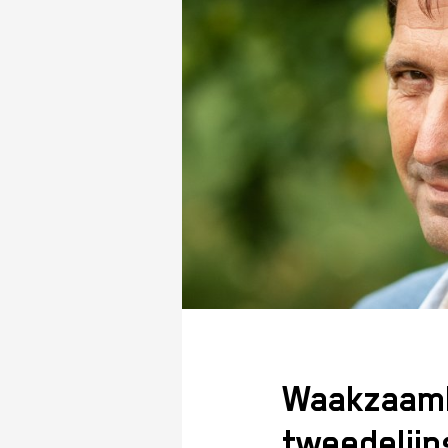
Waakzaamhe
tweedelijn