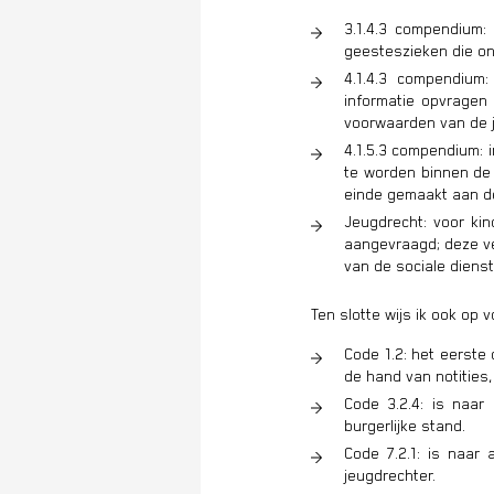
3.1.4.3 compendium:
geesteszieken die on
4.1.4.3 compendium:
informatie opvragen
voorwaarden van de ju
4.1.5.3 compendium: 
te worden binnen de 
einde gemaakt aan de
Jeugdrecht: voor ki
aangevraagd; deze ver
van de sociale dienst
Ten slotte wijs ik ook op v
Code 1.2: het eerste
de hand van notities
Code 3.2.4: is naar
burgerlijke stand.
Code 7.2.1: is naar 
jeugdrechter.