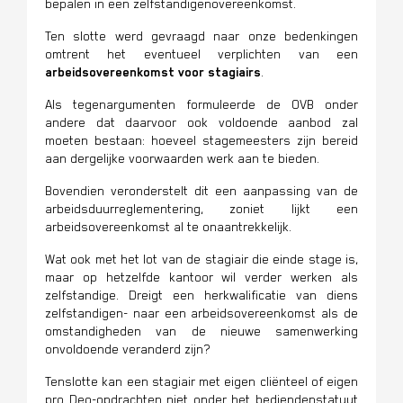
bepalen in een zelfstandigenovereenkomst.
Ten slotte werd gevraagd naar onze bedenkingen
omtrent het eventueel verplichten van een
arbeidsovereenkomst
voor stagiairs
.
Als tegenargumenten formuleerde de OVB onder
andere dat daarvoor ook voldoende aanbod zal
moeten bestaan: hoeveel stagemeesters zijn bereid
aan dergelijke voorwaarden werk aan te bieden.
Bovendien veronderstelt dit een aanpassing van de
arbeidsduurreglementering, zoniet lijkt een
arbeidsovereenkomst al te onaantrekkelijk.
Wat ook met het lot van de stagiair die einde stage is,
maar op hetzelfde kantoor wil verder werken als
zelfstandige. Dreigt een herkwalificatie van diens
zelfstandigen- naar een arbeidsovereenkomst als de
omstandigheden van de nieuwe samenwerking
onvoldoende veranderd zijn?
Tenslotte kan een stagiair met eigen cliënteel of eigen
pro Deo-opdrachten niet onder het bediendenstatuut