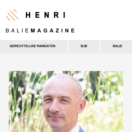
Overslaan
en
Henri
naar
de
inhoud
gaan
GERECHTELIJKE MANDATEN
BJB
BALIE