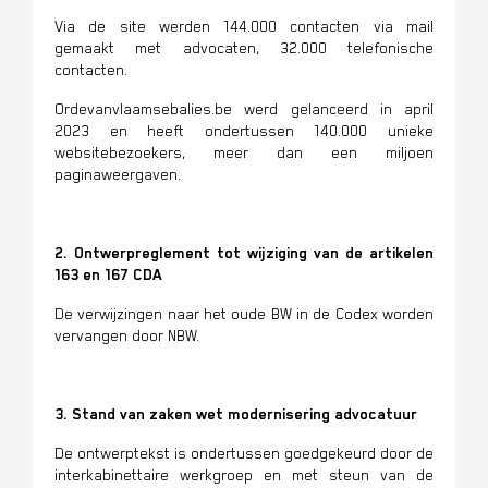
Via de site werden 144.000 contacten via mail
gemaakt met advocaten, 32.000 telefonische
contacten.
Ordevanvlaamsebalies.be werd gelanceerd in april
2023 en heeft ondertussen 140.000 unieke
websitebezoekers, meer dan een miljoen
paginaweergaven.
2. Ontwerpreglement tot wijziging van de artikelen
163 en 167 CDA
De verwijzingen naar het oude BW in de Codex worden
vervangen door NBW.
3. Stand van zaken wet modernisering advocatuur
De ontwerptekst is ondertussen goedgekeurd door de
interkabinettaire werkgroep en met steun van de