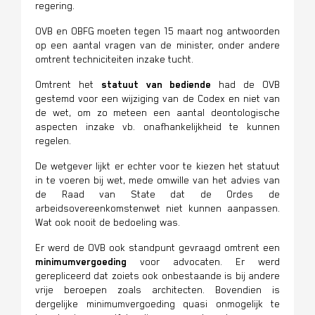
regering.
OVB en OBFG moeten tegen 15 maart nog antwoorden
op een aantal vragen van de minister, onder andere
omtrent techniciteiten inzake tucht.
Omtrent het
statuut van bediende
had de OVB
gestemd voor een wijziging van de Codex en niet van
de wet, om zo meteen een aantal deontologische
aspecten inzake vb. onafhankelijkheid te kunnen
regelen.
De wetgever lijkt er echter voor te kiezen het statuut
in te voeren bij wet, mede omwille van het advies van
de Raad van State dat de Ordes de
arbeidsovereenkomstenwet niet kunnen aanpassen.
Wat ook nooit de bedoeling was.
Er werd de OVB ook standpunt gevraagd omtrent een
minimumvergoeding
voor advocaten. Er werd
gerepliceerd dat zoiets ook onbestaande is bij andere
vrije beroepen zoals architecten. Bovendien is
dergelijke minimumvergoeding quasi onmogelijk te