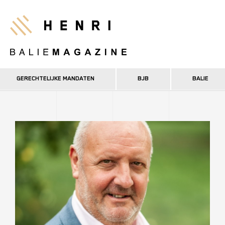
Overslaan
en
Henri
naar
de
inhoud
gaan
GERECHTELIJKE MANDATEN
BJB
BALIE