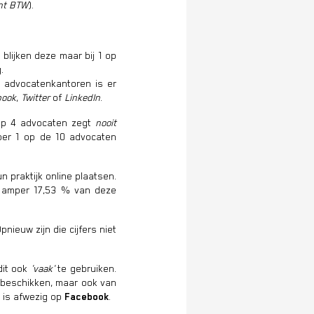
ent BTW
).
, blijken deze maar bij 1 op
.
 advocatenkantoren is er
book
,
Twitter
of
LinkedIn
.
3 op 4 advocaten zegt
nooit
mper 1 op de 10 advocaten
n praktijk online plaatsen.
n amper 17,53 % van deze
Opnieuw zijn die cijfers niet
dit ook
'vaak'
te gebruiken.
e beschikken, maar ook van
n is afwezig op
Facebook
.