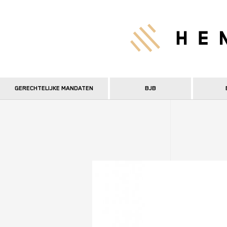
Overslaan
en
Hen
naar
de
inhoud
gaan
GERECHTELIJKE MANDATEN
BJB