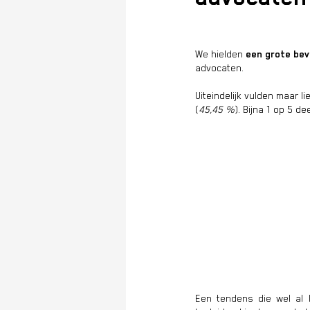
We hielden
een grote bev
advocaten.
Uiteindelijk vulden maar li
(
45,45 %
). Bijna 1 op 5 d
Een tendens die wel al 