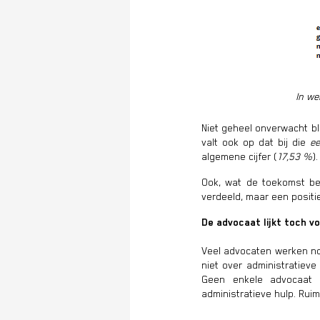
In we
Niet geheel onverwacht b
valt ook op dat bij die
ee
algemene cijfer (
17,53 %
).
Ook, wat de toekomst be
verdeeld, maar een positi
De advocaat lijkt toch vo
Veel advocaten werken n
niet over administratiev
Geen enkele advocaat 
administratieve hulp. Rui