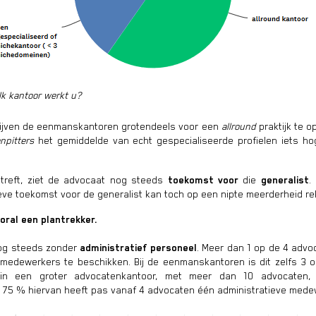
lk kantoor werkt u?
lijven de eenmanskantoren grotendeels voor een
allround
praktijk te o
npitters
het gemiddelde van echt gespecialiseerde profielen iets ho
treft, ziet de advocaat nog steeds
toekomst voor
die
generalist
.
eve toekomst voor de generalist kan toch op een nipte meerderheid r
oral een plantrekker.
og steeds zonder
administratief personeel
. Meer dan 1 op de 4 advo
e medewerkers te beschikken. Bij de eenmanskantoren is dit zelfs 3 
in een groter advocatenkantoor, met meer dan 10 advocaten
m 75 % hiervan heeft pas vanaf 4 advocaten één administratieve mede