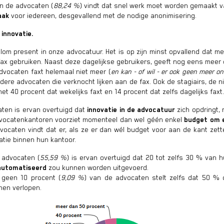
n de advocaten (
88,24 %
) vindt dat snel werk moet worden gemaakt 
aak
voor iedereen, desgevallend met de nodige anonimisering.
r innovatie.
alom present in onze advocatuur. Het is op zijn minst opvallend dat 
e fax gebruiken. Naast deze dagelijkse gebruikers, geeft nog eens meer
dvocaten faxt helemaal niet meer (
en kan - of wil - er ook geen meer o
dere advocaten die verknocht lijken aan de fax. Ook de stagiairs, de ni
t 40 procent dat wekelijks faxt en 14 procent dat zelfs dagelijks faxt.
aten is ervan overtuigd dat
innovatie in de advocatuur
zich opdringt,
dvocatenkantoren voorziet momenteel dan wel géén enkel
budget om e
vocaten vindt dat er, als ze er dan wél budget voor aan de kant zet
atie binnen hun kantoor.
 advocaten (
55,59 %
) is ervan overtuigd dat 20 tot zelfs 30 % van h
automatiseerd
zou kunnen worden uitgevoerd.
t geen 10 procent (
9,09 %
) van de advocaten stelt zelfs dat 50 %
en verlopen.