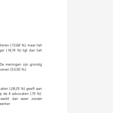
pteren (
73,68 %
), maar het
ger (
19,74 %
) ligt dan het
 De meningen zijn grondig
ekenen (53,90 %).
caten (
28,25 %
) geeft aan
op de 4 advocaten (
75 %
).
, werkt dan weer
zonder
werker.