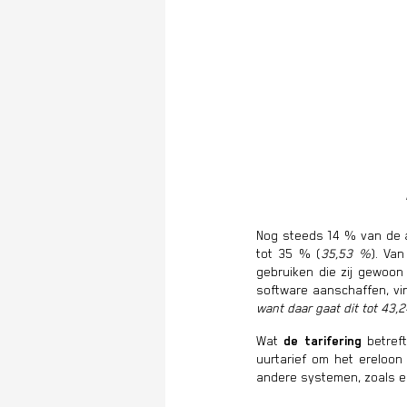
Nog steeds 14 % van de 
tot 35 % (
35,53 %
). Va
gebruiken die zij gewoon
software aanschaffen, vin
want daar gaat dit tot 43,
Wat
de tarifering
betref
uurtarief om het ereloon
andere systemen, zoals 