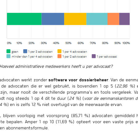
Hoeveel administratieve medewerkers heeft u per advocaat?
advocaten werkt zonder
software voor dossierbeheer
. Van de eenma
n de advocaten die er wel gebruikt, is bovendien 1 op 5 (
22,96 %
) 
 zijn, maar nooit de verschillende programma's en tools vergeleek. 
dt nog steeds 1 op 4 dit te duur (
24 %
) (
voor de eenmanskantoren du
24 %
) en is zelfs 12 % niet overtuigd van de meerwaarde ervan.
t, blijven voorlopig met voorsprong (85,71 %) advocaten gemiddeld
 te bepalen. Amper 1 op 10 (11,69 %) opteert voor een vaste prijs 
een abonnementsformule.