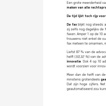
Een grote meerderheid va
maken van alle rechtspr
De tijd lijkt toch rijp voo
De
fax
blijkt nog steeds 
zij zelfs nog dagelijks d
faxen. Amper 1 op de 10 a
trouwens niet enkel de ou
fax meteen te omarmen, me
Liefst 87 % van de advoc
helft (
50,32 %
) van de a
innovatie
. Ook 4 op 10 ad
wordt voorzien voor innov
Meer dan de helft van de
minstens grotendeels
ge
Dat zijn hoge cijfers. Ne
geautomatiseerd zou kunn