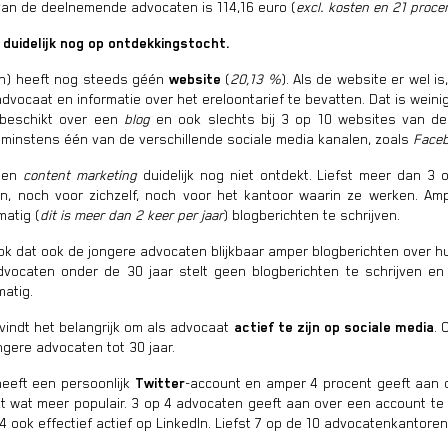
an de deelnemende advocaten is 114,16 euro (
excl. kosten en 21 proc
duidelijk nog op ontdekkings
tocht.
en) heeft nog steeds géén
website
(
20,13 %
). Als de website er wel is
dvocaat en informatie over het ereloontarief te bevatten. Dat is weinig
 beschikt over een
blog
en ook slechts bij 3 op 10 websites van de
 minstens één van de verschillende sociale media kanalen, zoals
Face
bben
content marketing
duidelijk nog niet ontdekt. Liefst meer dan 
ven, noch voor zichzelf, noch voor het kantoor waarin ze werken. A
matig (
dit is meer dan 2 keer per jaar
) blogberichten te schrijven.
ook dat ook de jongere advocaten blijkbaar amper blogberichten over hu
dvocaten onder de 30 jaar stelt geen blogberichten te schrijven e
atig.
vindt het belangrijk om als advocaat
actief te zijn op sociale media
. 
ngere advocaten tot 30 jaar.
eeft een persoonlijk
Twitter
-account en amper 4 procent geeft aan 
jkt wat meer populair. 3 op 4 advocaten geeft aan over een account t
4 ook effectief actief op LinkedIn. Liefst 7 op de 10 advocatenkantore