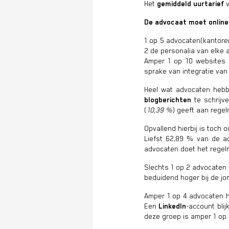
Het
gemiddeld uurtarief
v
De advocaat moet online 
1 op 5 advocaten(kantor
2 de personalia van elke a
Amper 1 op 10 websites
sprake van integratie van
Heel wat advocaten he
blogberichten
te schrij
(
10,39 %
) geeft aan regel
Opvallend hierbij is toch 
Liefst 62,89 % van de a
advocaten doet het regelm
Slechts 1 op 2 advocaten 
beduidend hoger bij de jo
Amper 1 op 4 advocaten h
Een
LinkedIn
-account bli
deze groep is amper 1 op 