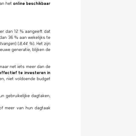
van het
online beschikbaar
meer dan 12 % aangeeft dat
 dan 36 % aan wekelijks te
ntvangen
) (
8,44 %
). Het zijn
euwe generatie, blijken de
 maar net iets meer dan de
ffectief te investeren in
ten, niet voldoende budget
un gebruikelijke dagtaken,
 of meer van hun dagtaak