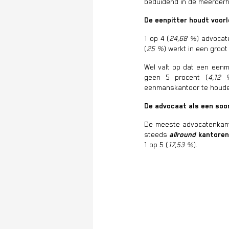
beduidend in de meerderhe
De eenpitter houdt voorl
1 op 4 (
24,68 %
) advoca
(
25 %
) werkt in een groo
Wel valt op dat een eenm
geen 5 procent (
4,12 
eenmanskantoor te houden.
De advocaat als een soor
De meeste advocatenkanto
steeds
allround
kantoren
1 op 5 (
17,53 %
).