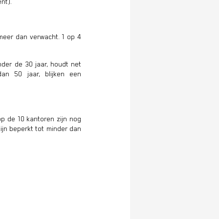
nt).
 meer dan verwacht. 1 op 4
der de 30 jaar, houdt net
an 50 jaar, blijken een
p de 10 kantoren zijn nog
ijn beperkt tot minder dan