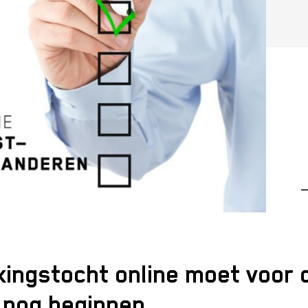
—
kingstocht online moet voor
 nog beginnen