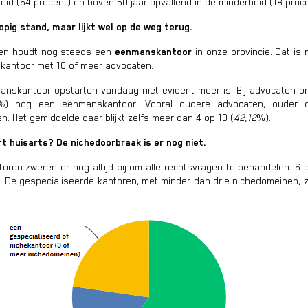
id (64 procent) en boven 50 jaar opvallend in de minderheid (18 proce
opig stand, maar lijkt wel op de weg terug.
ten houdt nog steeds een
eenmanskantoor
in onze provincie. Dat is
t kantoor met 10 of meer advocaten.
anskantoor opstarten vandaag niet evident meer is. Bij advocaten on
%
) nog een eenmanskantoor. Vooral oudere advocaten, ouder d
 Het gemiddelde daar blijkt zelfs meer dan 4 op 10 (
42,12
%).
t huisarts? De nichedoorbraak is er nog niet.
ren zweren er nog altijd bij om alle rechtsvragen te behandelen. 6 o
. De gespecialiseerde kantoren, met minder dan drie nichedomeinen, z