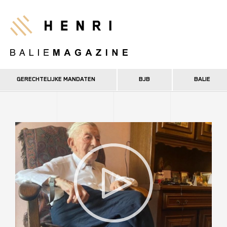
Overslaan
en
Henri
naar
de
inhoud
gaan
GERECHTELIJKE MANDATEN
BJB
BALIE