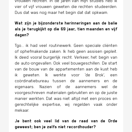
vrouwen rechten. In de jaren van mijn studies heb ik
vier of vijf vrouwen geweten die rechten studeerden.
Dus dat was nog maar het begin dat dat opkwam.
Wat zijn je bijzonderste herinneringen aan de balie
als je terugkijkt op die 69 jaar, tien maanden en vijf
dagen?
Tgo… ik had veel routinewerk. Geen speciale cliënten
of ophefmakende zaken. Ik heb geen assisen gepleit.
Ik deed vooral burgerlijk recht. Verkeer, het begin van
de auto-ongevallen. Ook veel bouwgeschillen. De start
van de bouw van de appartementen aan de kust heb
ik geweten. Ik werkte voor ‘de Brok’, een
coördinatiebureau tussen de aannemers en de
eigenaars. Nazien of de aannemers wel de
voorgeschreven materialen gebruikten en op de juiste
manier werkten. Dat was niet altijd met een proces en
gerechtelijke expertise, wij regelden vaak onder
mekaar.
Je bent ook veel lid van de raad van de Orde
geweest; ben je zelfs niet recordhouder?