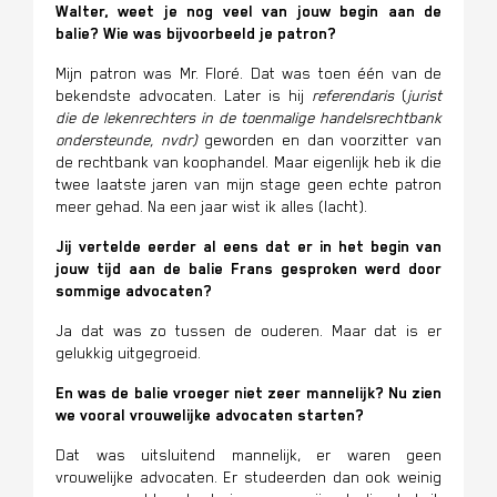
Walter,
weet je nog veel
van jouw begin aan de
balie
? Wie was bijvoorbeeld je patron?
Mijn patron was Mr. Floré. Dat was toen één van de
bekendste advocaten.
Later is hij
referendaris
(
jurist
die de lekenrechters in de toenmalige handelsrechtbank
ondersteunde
, nvdr
)
geworden en dan voorzitter van
de rechtbank van koophandel.
Maar eigenlijk heb ik die
twee laatste jaren van mijn stage geen echte patron
meer gehad. Na een jaar wist ik alles (lacht).
Jij vertelde eerder al eens dat er in het begin van
jouw tijd aan de balie Frans gesproken werd door
sommige advocaten?
Ja dat was zo tussen de ouderen. Maar dat is er
gelukkig uitgegroeid.
En was de balie vroeger niet zeer mannelijk? Nu zien
we vooral vrouwelijke advocaten starten?
Dat was uitsluitend mannelijk, er waren geen
vrouwelijke advocaten. Er studeerden dan ook weinig