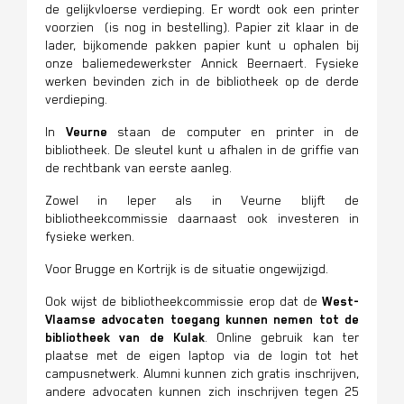
de gelijkvloerse verdieping. Er wordt ook een printer
voorzien
(is nog in bestelling
). Papier zit klaar in de
lader, bijkomende pakken papier kunt u ophalen bij
onze baliemedewerkster Annick Beernaert. Fysieke
werken bevinden zich in de bibliotheek op de derde
verdieping.
In
Veurne
staan de computer en printer in de
bibliotheek. De sleutel kunt u afhalen
in de griffie van
de rechtbank van eerste aanleg
.
Zowel in Ieper als in Veurne
blijft de
bibliotheekcommissie daarnaast ook investeren in
fysieke werken.
Voor Brugge en Kortrijk is de situatie ongewijzigd.
Ook wijst de bibliotheekcommissie erop dat de
West-
Vlaamse advocaten toegang kunnen nemen tot de
bibliotheek van de Kulak
. Online gebruik kan ter
plaatse met de eigen laptop via de login tot het
campusnetwerk. Alumni kunnen zich gratis inschrijven,
andere advocaten kunnen zich inschrijven tegen 25