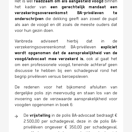
Het is wel
raadzaam om als aangesteld voogd
binnen
het kader van
een gerechtelijk mandaat een
verzekeringsovereenkomst BA-privéleven te
onderschrijven
die dekking geeft aan zowel de pupil
als aan de voogd en dit zoals de meeste ouders dat
voor hun gezin doen.
Vanbreda adviseert hierbij dat in de
verzekeringsovereenkomst BA-privéleven
expliciet
wordt opgenomen dat de aansprakelijkheid van de
voogd/advocaat mee verzekerd is
, ook al gaat het
om een professionele voogd, teneinde achteraf geen
discussie te hebben bij een schadegeval rond het
begrip privéleven versus beroepsleven.
De redenen voor het bijkomend afsluiten van
dergelijke polis zijn meervoudig en staan los van de
invoering van de verzwaarde aansprakelijkheid voor
voogden opgenomen in boek 6:
De
vrijstelling
in de polis BA-advocaat bedraagt €
2.500,00 per schadegeval, deze in de polis BA-
privéléven ongeveer € 350,00 per schadegeval,