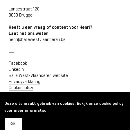
Langestraat 120
8000 Brugge
Heeft u een vraag of content voor Henri?
Laat het ons weten!
henri@baliewestvlaanderen.be
Facebook
LinkedIn
Balie West-Vlaanderen website
Privacyverklaring
Cookie policy
Vacature of opleiding publiceren
Deze site maakt gebruik van cookies. Bekijk onze
cookie policy
voor meer informatie.
OK