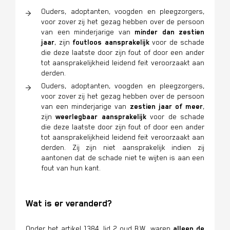
Ouders, adoptanten, voogden en pleegzorgers,
voor zover zij het gezag hebben over de persoon
van een minderjarige van
minder dan zestien
jaar
, zijn
foutloos aansprakelijk
voor de schade
die deze laatste door zijn fout of door een ander
tot aansprakelijkheid leidend feit veroorzaakt aan
derden.
Ouders, adoptanten, voogden en pleegzorgers,
voor zover zij het gezag hebben over de persoon
van een minderjarige van
zestien jaar of meer
,
zijn
weerlegbaar aansprakelijk
voor de schade
die deze laatste door zijn fout of door een ander
tot aansprakelijkheid leidend feit veroorzaakt aan
derden. Zij zijn niet aansprakelijk indien zij
aantonen dat de schade niet te wijten is aan een
fout van hun kant.
Wat is er veranderd?
Onder het artikel 1384, lid 2 oud B.W., waren
alleen de