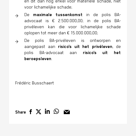
en dit dan nog enkel voor materiële schade, niet
voor lichamelijke schade;
De
maximale tussenkomst
in de polis BA-
advocaat is € 2.500.000,00; in de polis BA-
privéleven kan die voor lichamelijke schade
oplopen tot meer dan € 15.000.000,00;
De polis BA-privéleven is ontworpen en
aangepast aan
risico’s uit het privéleven
, de
polis BA-advocaat aan
risico’s uit het
beroepsleven
.
Frédéric Busschaert
Share