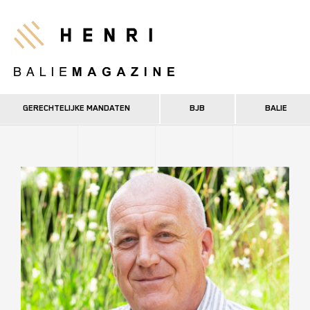
Overslaan
en
Henri
naar
de
inhoud
gaan
GERECHTELIJKE MANDATEN
BJB
BALIE