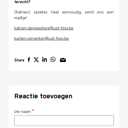
terecht?
(Katrien) Jazeker, heel eenvoudig; zend ons een
mailtje!
katrien.demeestere@just.fgov.be
karlien.ververken@just.fgov.be
Share
Reactie toevoegen
Uw naam