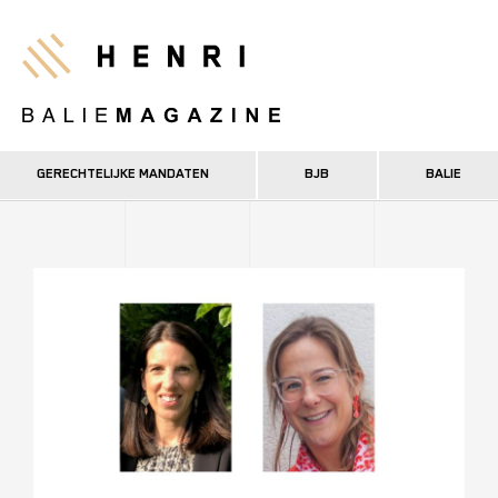
Overslaan
en
Henri
naar
de
inhoud
gaan
GERECHTELIJKE MANDATEN
BJB
BALIE