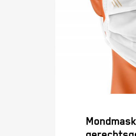
Mondmasker
gerechts