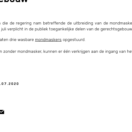
n die de regering nam
betreffende de uitbreiding van de mondmasker
uli verplicht in de publiek toegankelijke delen van de gerechtsgebouw
caten drie wasbare
mondmaskers
opgestuurd.
en zonder mondmasker, kunnen er één verkrijgen aan de ingang van h
0.07.2020