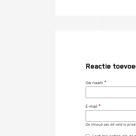
Reactie toevo
Uw naam
E-mail
De inhoud van dit veld is priv