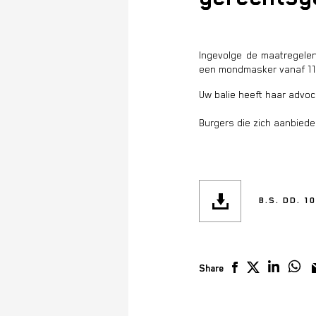
Ingevolge de maatregele
een mondmasker vanaf 11 j
Uw balie heeft haar advo
Burgers die zich aanbied
B.S. DD. 1
Share