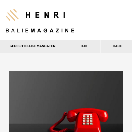
Overslaan
en
Henri
naar
de
inhoud
gaan
GERECHTELIJKE MANDATEN
BJB
BALIE