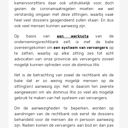
kamervoorzitters
daar ook uitdrukkelijk voor,
doch
gezien de coronamaatregelen moeten we wel
verstandig omgaan met deze zittingen, waarbij vaak
heel veel dossiers geagendeerd zullen staan. En dus
ook veel mensen kunnen aanwezig zijn.
Op basis van
een
werknota
van de
ondernemingsrechtbank zelf, is met de balie
overeengekomen om
een systeem van vervangers
op
te zetten, waarbij op elke zitting zes tot acht
advocaten van onze provincie als vervangers zoveel
mogelijk kunnen optreden voor
de dominus litis
.
Het is de betrachting van zowel de rechtbank als de
balie dat er zo weinig mogelijk mensen op de
zitting(en) aanwezig zijn. Het is daarom ten zeerste
aangewezen om als dominus litis zo veel als mogelijk
gebruik te maken van het systeem van vervangers.
Om de aanwezigheden te beperken, worden op
aandringen van de rechtbank ook eerst de dossiers
behandeld voor de mensen die in persoon aanwezig
zijn. Nadien komen de vervangers aan bod en dan pas