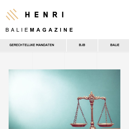
Overslaan
en
Henri
naar
de
inhoud
gaan
GERECHTELIJKE MANDATEN
BJB
BALIE