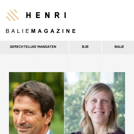
Overslaan
en
Henri
naar
de
inhoud
gaan
GERECHTELIJKE MANDATEN
BJB
BALIE