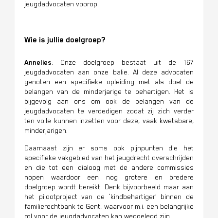
jeugdadvocaten voorop.
Wie is jullie doelgroep?
Annelies
: Onze doelgroep bestaat uit de 167
jeugdadvocaten aan onze balie. Al deze advocaten
genoten een specifieke opleiding met als doel de
belangen van de minderjarige te behartigen. Het is
bijgevolg aan ons om ook de belangen van de
jeugdadvocaten te verdedigen zodat zij zich verder
ten volle kunnen inzetten voor deze, vaak kwetsbare,
minderjarigen.
Daarnaast zijn er soms ook pijnpunten die het
specifieke vakgebied van het jeugdrecht overschrijden
en die tot een dialoog met de andere commissies
nopen waardoor een nog grotere en bredere
doelgroep wordt bereikt. Denk bijvoorbeeld maar aan
het pilootproject van de ‘kindbehartiger’ binnen de
familierechtbank te Gent, waarvoor m.i. een belangrijke
rol voor de jeugdadvocaten kan weggelegd zijn.