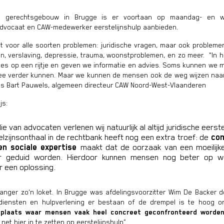
 gerechtsgebouw in Brugge is er voortaan op maandag- en 
 advocaat en CAW-medewerker eerstelijnshulp aanbieden.
 voor alle soorten problemen: juridische vragen, maar ook problemen 
, verslaving, depressie, trauma, woonstproblemen, en zo meer. "In h
es op een rijtje en geven we informatie en advies. Soms kunnen we
e verder kunnen. Maar we kunnen de mensen ook de weg wijzen naar
us Bart Pauwels, algemeen directeur CAW Noord-West-Vlaanderen
js:
lie van advocaten verlenen wij natuurlijk al altijd juridische eerste
lzijnsonthaal in de rechtbank heeft nog een extra troef: de
com
 en sociale expertise
maakt dat de oorzaak van een moeilijke
 geduid worden. Hierdoor kunnen mensen nog beter op w
 een oplossing.
anger zo'n loket. In Brugge was afdelingsvoorzitter Wim De Backer d
diensten en hulpverlening er bestaan of de drempel is te hoog 
plaats waar mensen vaak heel concreet geconfronteerd worden
net hier in te zetten op eerstelijnshulp”