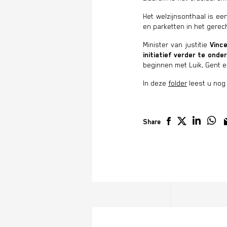
Het welzijnsonthaal is e
en parketten in het gerec
Minister van justitie
Vinc
initiatief verder te onde
beginnen met Luik, Gent e
In deze
folder
leest u nog 
Share