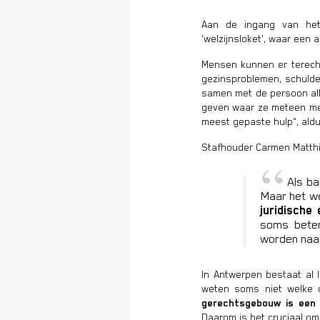
Aan de ingang van het
'welzijnsloket', waar een
Mensen kunnen er terecht
gezinsproblemen, schulden
samen met de persoon all
geven waar ze meteen me
meest gepaste hulp", ald
Stafhouder Carmen Matthi
Als ba
Maar het we
juridische
soms beter
worden naar
In Antwerpen bestaat al l
weten soms niet welke 
gerechtsgebouw is een 
Daarom is het cruciaal om 