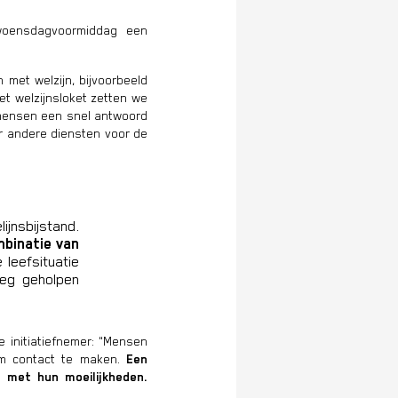
woensdagvoormiddag een
met welzijn, bijvoorbeeld
et welzijnsloket zetten we
 mensen een snel antwoord
 andere diensten voor de
lijnsbijstand.
binatie van
 leefsituatie
eg geholpen
e initiatiefnemer: "Mensen
om contact te maken.
Een
 met hun moeilijkheden.