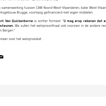
en samenwerking tussen CAW Noord-West-Vlaanderen, balie West-Vlaa
htsgebouw Brugge, voorlopig gefinancierd met eigen middelen.
ent Van Quickenborne
is echter formeel: "
U mag erop rekenen dat e
rsteunen.
We zullen het welzijnsonthaal ook voorzien in de andere re
n Bergen."
meer over het welzijnsloket.