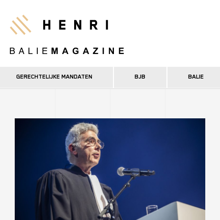
Overslaan
en
Henri
naar
de
inhoud
gaan
GERECHTELIJKE MANDATEN
BJB
BALIE