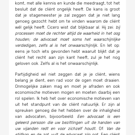
komt, met alle kennis en kunde die meedraagt, tot het
besluit dat de cliënt ongelijk heeft. De kans is groot
dat je stagemeester je zal zeggen dat je niet lang
genoeg gezocht hebt om te vinden waarom de cliënt
wél gelijk heeft. Cicero wist dat blijkbaar al. Hij zei:
b
ij
processen moet de rechter altijd de waarheid in het oog
houden; de advocaat moet soms het waarschijnlijke
verdedigen, zelfs al is het onwaarschijnlijk.
En let op:
eens je toch iets gevonden hebt waaruit blijkt dat je
cliënt het recht aan zijn kant heeft, zul je het nog
geloven ook. Zelfs al is het onwaarschijnlijk.
Partijdigheid wil niet zeggen dat je je cliënt, wiens
belang je dient, een rad voor de ogen moet draaien.
Onmogelijke zaken mag en moet je afraden en ook
economische motieven mogen en moeten daarbij een
rol spelen. Ik heb het over economische motieven van
uit het standpunt van de cliënt natuurlijk. Er zijn al
spreuken genoeg die het hebben over de inhaligheid
van advocaten, bijvoorbeeld:
Een advocaat is een
geleerd persoon die uw bezittingen uit de handen van
uw vijanden redt en voor zichzelf houdt.
Of:
Van de
stijfkop en de zot, vult de advocaat zijn pot.
Een cliënt