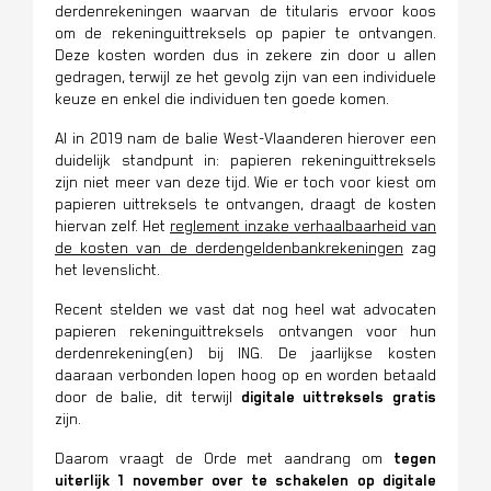
derdenrekeningen waarvan de titularis ervoor koos
om de rekeninguittreksels op papier te ontvangen.
Deze kosten worden dus in zekere zin door u allen
gedragen, terwijl ze het gevolg zijn van een individuele
keuze en enkel die individuen ten goede komen.
Al in 2019 nam de balie West-Vlaanderen hierover een
duidelijk standpunt in: papieren rekeninguittreksels
zijn niet meer van deze tijd. Wie er toch voor kiest om
papieren uittreksels te ontvangen, draagt de kosten
hiervan zelf. Het
reglement inzake verhaalbaarheid van
de kosten van de derdengeldenbankrekeningen
zag
het levenslicht.
Recent stelden we vast dat nog heel wat advocaten
papieren rekeninguittreksels ontvangen voor hun
derdenrekening(en) bij ING. De jaarlijkse kosten
daaraan verbonden lopen hoog op en worden betaald
door de balie, dit terwijl
digitale uittreksels gratis
zijn.
Daarom vraagt de Orde met aandrang om
tegen
uiterlijk 1 november
over te schakelen op digitale