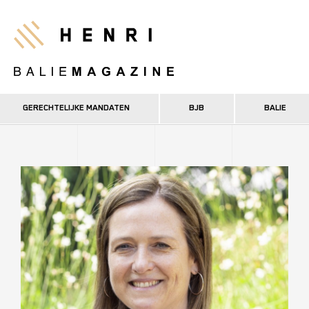
Overslaan
en
Henri
naar
de
inhoud
gaan
GERECHTELIJKE MANDATEN
BJB
BALIE