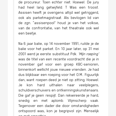
de procureur. Toen echter niet. Hoewel. De jury
had heel lang getwijfeld. T Was een troost.
Assisen heeft je overigens altijd wel getriggerd,
ook als parketmagistraat. Als bevlogen lid van
de zgn. “assisenpool” houd je van het volkse,
van de confrontatie, van het theatrale ook wel
een beetje.
Na 6 jaar balie, op 14 november 1991, ruilde je de
balie voor het parket. En 10 jaar later, op 31 mei
2001 werd je eerste substituut Pdk.
‘Mijn roeping’
was de titel van een recente voordracht die je in
november gaf voor een groep KBC-senioren,
binnenkort wellicht jouw nieuwe vrienden. Je had
dus blijkbaar een roeping voor het O.M.. Figuurlijk
dan, want roepen deed je niet op zitting. Hoewel.
Je kon hard uithalen naar veelplegers,
schuldverschuivers en ontkenningskunstenaars.
Die gaf je geen respijt. Dan rekwireerde je hard,
snedig en met aplomb. Vlijmscherp vaak.
Tegenover een dader die door omstandigheden
ontspoord was, kon je begripvol zijn. Menselijk