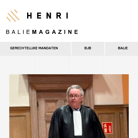
Overslaan
en
Henri
naar
de
inhoud
gaan
GERECHTELIJKE MANDATEN
BJB
BALIE