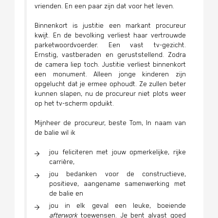
vrienden. En een paar zijn dat voor het leven.
Binnenkort is justitie een markant procureur
kwijt. En de bevolking verliest haar vertrouwde
parketwoordvoerder. Een vast tv-gezicht.
Ernstig, vastberaden en geruststellend. Zodra
de camera liep toch. Justitie verliest binnenkort
een monument. Alleen jonge kinderen zijn
opgelucht dat je ermee ophoudt. Ze zullen beter
kunnen slapen, nu de procureur niet plots weer
op het tv-scherm opduikt.
Mijnheer de procureur, beste Tom, In naam van
de balie wil ik
jou feliciteren met jouw opmerkelijke, rijke
carrière,
jou bedanken voor de constructieve,
positieve, aangename samenwerking met
de balie en
jou in elk geval een leuke, boeiende
afterwork
toewensen. Je bent alvast goed