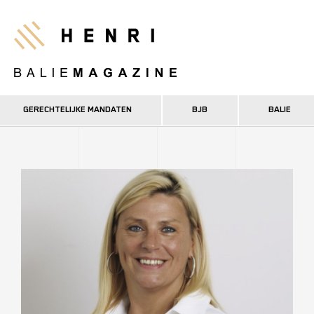
Overslaan
en
Henri
naar
de
inhoud
gaan
GERECHTELIJKE MANDATEN
BJB
BALIE