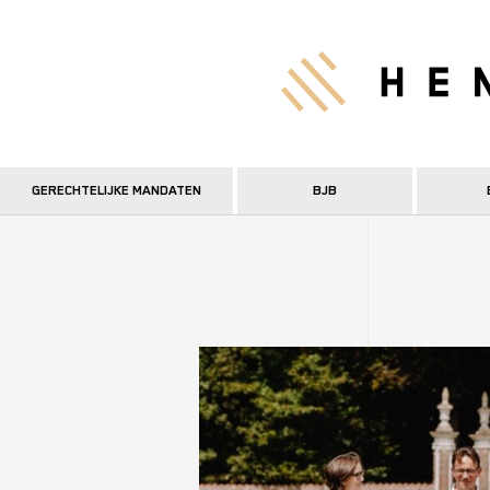
Overslaan
en
Hen
naar
de
inhoud
gaan
GERECHTELIJKE MANDATEN
BJB