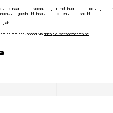
p zoek naar
een advocaat-stagiair met
interesse in de volgende 
recht, vastgoedrecht, insolventierecht en verkeersrecht.
agiair
act op met het kantoor via
dries@lauwersadvocaten.be
.