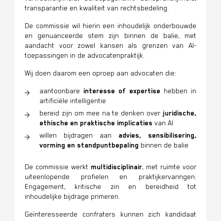
transparantie en kwaliteit van rechtsbedeling.
De commissie wil hierin een inhoudelijk onderbouwde
en genuanceerde stem zijn binnen de balie, met
aandacht voor zowel kansen als grenzen van AI-
toepassingen in de advocatenpraktijk.
Wij doen daarom een oproep aan advocaten die:
aantoonbare
interesse of expertise
hebben in
artificiële intelligentie
bereid zijn om mee na te denken over
juridische,
ethische en praktische implicaties
van AI
willen bijdragen aan
advies, sensibilisering,
vorming en standpuntbepaling
binnen de balie
De commissie werkt
multidisciplinair
, met ruimte voor
uiteenlopende profielen en praktijkervaringen.
Engagement, kritische zin en bereidheid tot
inhoudelijke bijdrage primeren.
Geïnteresseerde confraters kunnen zich kandidaat