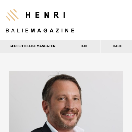
Overslaan
en
Henri
naar
de
inhoud
gaan
GERECHTELIJKE MANDATEN
BJB
BALIE