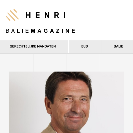
Overslaan
en
Henri
naar
de
inhoud
gaan
GERECHTELIJKE MANDATEN
BJB
BALIE