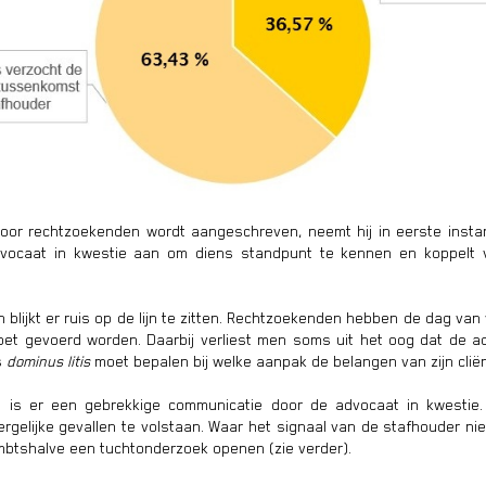
oor rechtzoekenden wordt aangeschreven, neemt hij in eerste insta
 advocaat in kwestie aan om diens standpunt te kennen en koppelt 
 blijkt er ruis op de lijn te zitten. Rechtzoekenden hebben de dag van
et gevoerd worden. Daarbij verliest men soms uit het oog dat de ad
s
dominus litis
moet bepalen bij welke aanpak de belangen van zijn cliën
n is er een gebrekkige communicatie door de advocaat in kwesti
dergelijke gevallen te volstaan. Waar het signaal van de stafhouder niet
btshalve een tuchtonderzoek openen (zie verder).