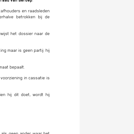
raad van Beroep
.
stafhouders en raadsleden
erhalve betrokken bij de
wijst het dossier naar de
g maar is geen partij: hij
fmaat bepaalt.
oorziening in cassatie is
n hij dit doet, wordt hij
t als geen ander waar het