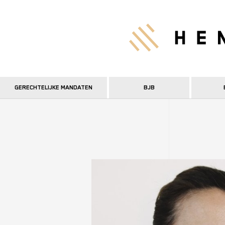
Overslaan
en
Hen
naar
de
inhoud
gaan
GERECHTELIJKE MANDATEN
BJB