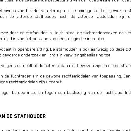
ancties is de uitsluitende bevoegdheid van de
Tuchtraad
en de
Tucht
et niveau van het Hof van Beroep en is samengesteld uit gewezen 
och de zittende stafhouder, noch de zittende raadsleden zijn d
gevat
door de stafhouder: hij leidt lokaal de tuchtonderzoeken en ver
ertuigd is van het bestaan van deontologische inbreuken.
ocaat in openbare zitting. De stafhouder is ook aanwezig op deze zittin
t gevoerde onderzoek en licht zijn verwijzingsbeslissing toe.
rvolgens oordeelt of de feiten al dan niet bewezen zijn en die de stra
n de Tuchtraden zijn de gewone rechtsmiddelen van toepassing. Een v
wone rechtsmiddelen zijn uitgeput.
ger beroep instellen tegen een beslissing van de Tuchtraad. Indie
van de stafhouder
ijn hoedanigheid van hoofd van de Orde een helicopterview. Hij wee