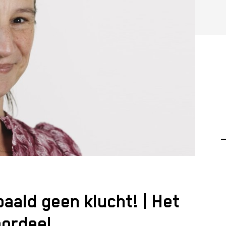
—
aald geen klucht! | Het
ordeel