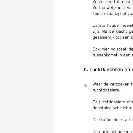
Verzoeken tot tusse
Vertrouwelijkheid v
komen daarbij het va
De stafhouder neemt 
zijn. Als de klacht 
gezamenlijk tot een 
Ook hier volstaat de
tussenkomst in een s
b. Tuchtklachten en
Waar de verzoeken to
tuchtdossiers.
De tuchtdossiers zij
deontologische inbre
De stafhouder start
Onregelmatigheden m