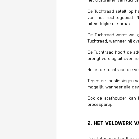
Het uitspreken van tuchts
De Tuchtraad zetelt op h
van het rechtsgebied. N
uiteindelijke uitspraak.
De Tuchtraad wordt wel
Tuchtraad, wanneer hij ov
De Tuchtraad hoort de adv
brengt verslag uit over he
Het is de Tuchtraad die ve
Tegen de beslissingen va
mogelijk, wanneer alle ge
Ook de stafhouder kan ho
procespartij.
2. Het veldwerk 
De stafhouder heeft in z