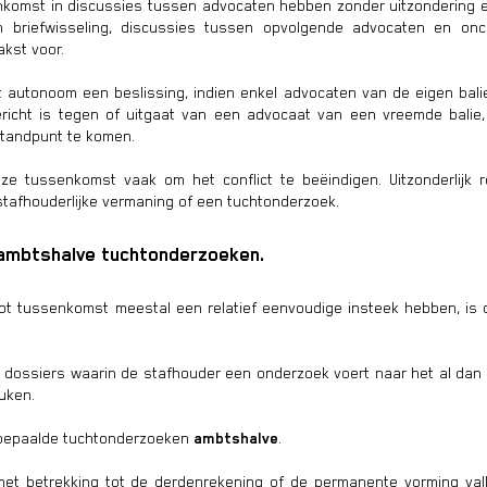
nkomst in discussies tussen advocaten hebben zonder uitzondering e
an briefwisseling, discussies tussen opvolgende advocaten en onc
akst voor.
autonoom een beslissing, indien enkel advocaten van de eigen balie 
gericht is tegen of uitgaat van een advocaat van een vreemde balie
standpunt te komen.
ze tussenkomst vaak om het conflict te beëindigen. Uitzonderlijk r
tafhouderlijke vermaning of een tuchtonderzoek.
 ambtshalve tuchtonderzoeken.
t tussenkomst meestal een relatief eenvoudige insteek hebben, is d
n dossiers waarin de stafhouder een onderzoek voert naar het al dan
uken.
 bepaalde tuchtonderzoeken
ambtshalve
.
et betrekking tot de derdenrekening of de permanente vorming vall